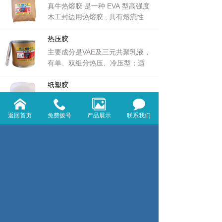
真牛热熔胶 是一种 EVA 型高强度
木工封边用热熔胶 , 具有熔流性
热压胶
主要成分是VAE及三元共聚乳液，
有单、双组分热压、冷压型；适
用
纸塑胶
真牛纸塑胶全部采进口原料,经高温
聚合反应而成,它具有高强度粘接
返回首页
免费拨号
产品展示
联系我们
首页
上一页
1
2
3
4
5
下一页
尾页
贴皮胶
拼板胶
吸塑胶
白乳胶
木工胶
木皮胶
热熔胶
热压胶
真牛粘合剂
纸塑胶
组装胶
黄胶
502
胶水
纸品胶
酸枝胶
环
氧胶
喷胶
复合胶
封口胶
复膜胶
红木胶
指接胶
发泡胶
AB