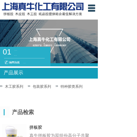
首页
真牛简介
新闻动态
01
高山仰止，景行行止；
虽不能至，心向往之
产品展示
4008388936
用胶知识
产品展示
销售网络
木工胶系列
包装胶系列
特种胶类系列
人才招聘
联系方式
产品检索
English
拼板胶
真牛拼板胶为双组份高分子共聚